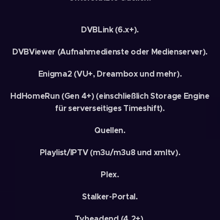
DVBLink (6.x+).
DVBViewer (Aufnahmedienste oder Medienserver).
Enigma2 (VU+, Dreambox und mehr).
HdHomeRun (Gen 4+) (einschließlich Storage Engine
für serverseitiges Timeshift).
Quellen.
Playlist/IPTV (m3u/m3u8 und xmltv).
Plex.
Stalker-Portal.
Tvheadend (4.2+).