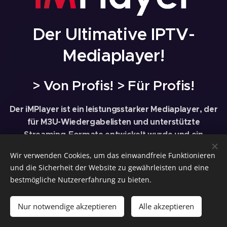
Der Ultimative IPTV-
Mediaplayer!
> Von Profis! > Für Profis!
Der iMPlayer ist ein leistungsstarker Mediaplayer, der
für M3U-Wiedergabelisten und unterstützte
Streaming-Formate entwickelt wurde und ein
erstklassiges, kabelähnliches Erlebnis mit Live-TV,
Wir verwenden Cookies, um das einwandfreie Funktionieren
Video-on-Demand, Aufnahmefunktion, Downloads
und die Sicherheit der Website zu gewährleisten und eine
und vollständiger EPG-Navigation bietet.
bestmögliche Nutzererfahrung zu bieten.
Verfügbar auf Apple TV, iPhone, iPad, Android-
Nur notwendige akzeptieren
Alle akzeptieren
Smartphones und -Tablets sowie Android TV.