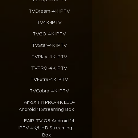
✔️TVDream-4K IPTV
✔️TV4K-IPTV
✔️TVGO-4K IPTV
✔️TVStar-4K IPTV
✔️TVPlay-4K IPTV
✔️TVPRO-4K IPTV
✔️TVExtra-4K IPTV
✔️TVCobra-4K IPTV
✔️ArroX F11 PRO-4K LED-
Android 11 Streaming Box
✔️FAIR-TV Q8 Android 14
IPTV 4K/UHD Streaming-
Box