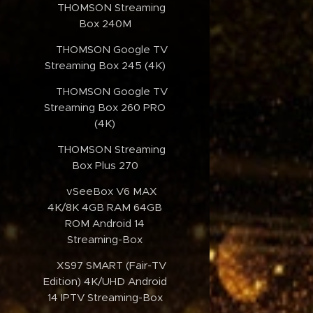
✔️THOMSON Streaming
Box 240M
✔️THOMSON Google TV
Streaming Box 245 (4K)
✔️THOMSON Google TV
Streaming Box 260 PRO
(4K)
✔️THOMSON Streaming
Box Plus 270
✔️vSeeBox V6 MAX
4K/8K 4GB RAM 64GB
ROM Android 14
Streaming-Box
✔️XS97 SMART (Fair-TV
Edition) 4K/UHD Android
14 IPTV Streaming-Box