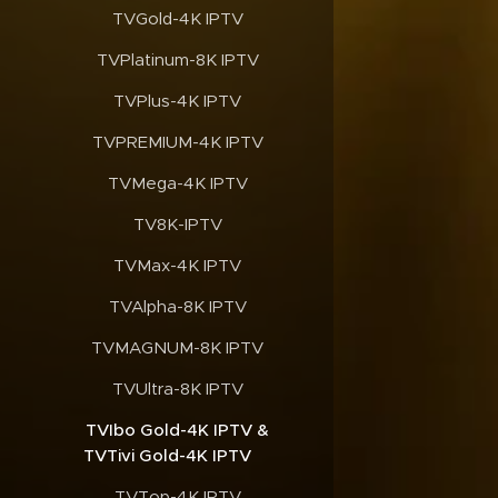
✔️TVGold-4K IPTV
✔️TVPlatinum-8K IPTV
✔️TVPlus-4K IPTV
✔️TVPREMIUM-4K IPTV
✔️TVMega-4K IPTV
✔️TV8K-IPTV
✔️TVMax-4K IPTV
✔️TVAlpha-8K IPTV
✔️TVMAGNUM-8K IPTV
✔️TVUltra-8K IPTV
✔️TVIbo Gold-4K IPTV &
TVTivi Gold-4K IPTV
✔️TVTop-4K IPTV