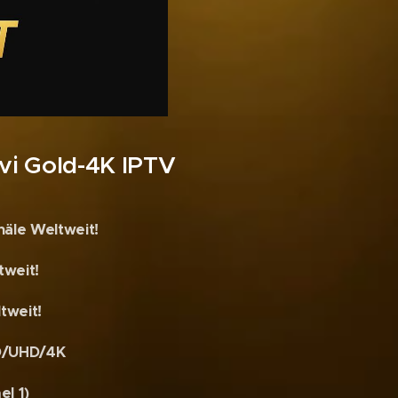
vi Gold-4K IPTV
äle Weltweit!
tweit!
tweit!
D/UHD/4K
el 1)