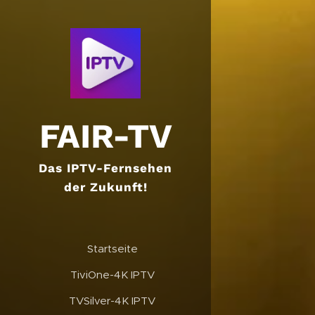
FAIR-TV
Das IPTV-Fernsehen
der Zukunft!
✔️Startseite
✔️TiviOne-4K IPTV
✔️TVSilver-4K IPTV