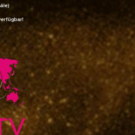
äle)
verfügbar!