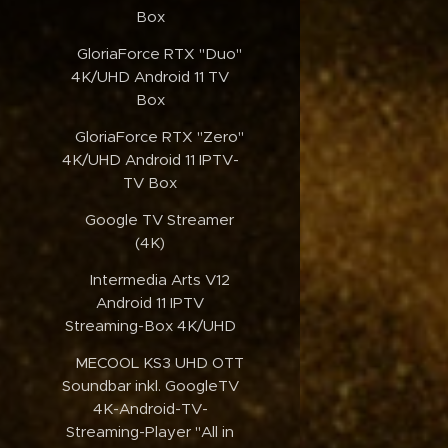
Box
✔️GloriaForce RTX "Duo"
4K/UHD Android 11 TV
Box
✔️GloriaForce RTX "Zero"
4K/UHD Android 11 IPTV-
TV Box
✔️Google TV Streamer
(4K)
✔️Intermedia Arts V12
Android 11 IPTV
Streaming-Box 4K/UHD
✔️MECOOL KS3 UHD OTT
Soundbar inkl. GoogleTV
4K-Android-TV-
Streaming-Player "All in