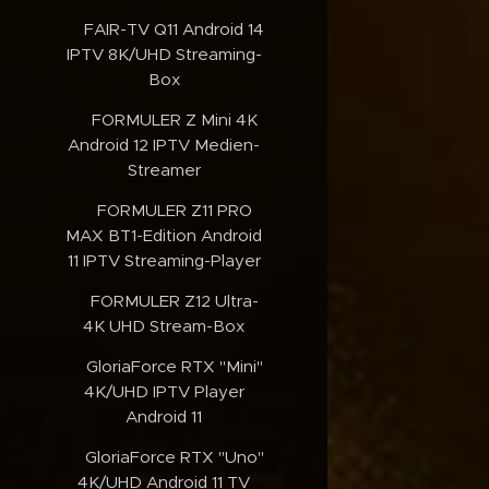
✔️FAIR-TV Q11 Android 14
IPTV 8K/UHD Streaming-
Box
✔️FORMULER Z Mini 4K
Android 12 IPTV Medien-
Streamer
✔️FORMULER Z11 PRO
MAX BT1-Edition Android
11 IPTV Streaming-Player
✔️FORMULER Z12 Ultra-
4K UHD Stream-Box
✔️GloriaForce RTX "Mini"
4K/UHD IPTV Player
Android 11
✔️GloriaForce RTX "Uno"
4K/UHD Android 11 TV