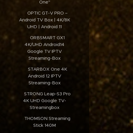
One"
✔️OPTIC GT-V PRO –
Android TV Box | 4K/8K
UHD | Android 11
✔️ORBSMART GX1
4K/UHD Android14
Google TV IPTV
Streaming-Box
✔️STARBOX One 4K
Android 12 IPTV
Streaming-Box
✔️STRONG Leap-S3 Pro
4K UHD Google TV-
Streamingbox
✔️THOMSON Streaming
Stick 140M