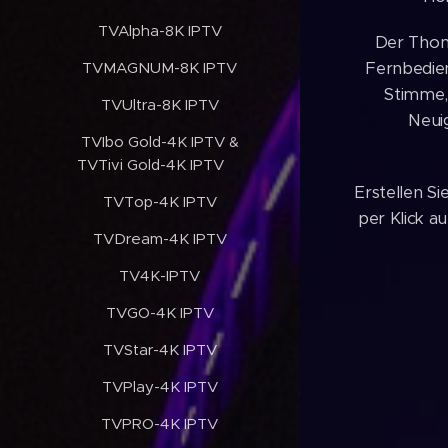
✔️TVAlpha-8K IPTV
Der Thom
✔️TVMAGNUM-8K IPTV
Fernbedien
Stimme,
✔️TVUltra-8K IPTV
Neuig
✔️TVIbo Gold-4K IPTV &
TVTivi Gold-4K IPTV
Erstellen S
✔️TVTop-4K IPTV
per Klick a
✔️TVDream-4K IPTV
✔️TV4K-IPTV
✔️TVGO-4K IPTV
✔️TVStar-4K IPTV
✔️TVPlay-4K IPTV
✔️TVPRO-4K IPTV