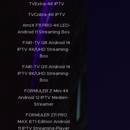
✔️TVExtra-4K IPTV
✔️TVCobra-4K IPTV
✔️ArroX F11 PRO-4K LED-
Android 11 Streaming Box
✔️FAIR-TV Q8 Android 14
IPTV 4K/UHD Streaming-
Box
✔️FAIR-TV Q11 Android 14
IPTV 8K/UHD Streaming-
Box
✔️FORMULER Z Mini 4K
Android 12 IPTV Medien-
Streamer
✔️FORMULER Z11 PRO
MAX BT1-Edition Android
11 IPTV Streaming-Player