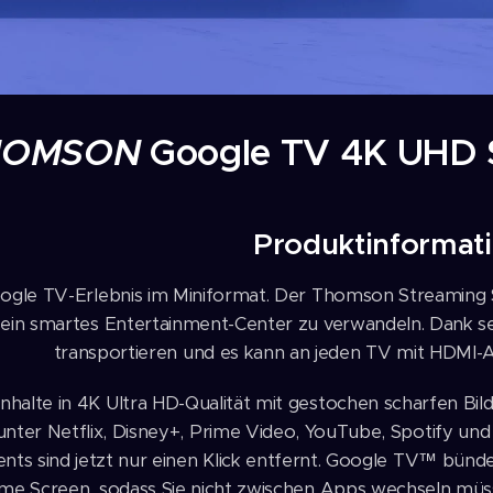
HOMSON
Google TV 4K UHD S
Produktinformat
ogle TV-Erlebnis im Miniformat. Der Thomson Streaming S
 ein smartes Entertainment-Center zu verwandeln. Dank se
transportieren und es kann an jeden TV mit HDMI-
Inhalte in 4K Ultra HD-Qualität mit gestochen scharfen Bild
nter Netflix, Disney+, Prime Video, YouTube, Spotify und
nts sind jetzt nur einen Klick entfernt. Google TV™ bünd
e Screen, sodass Sie nicht zwischen Apps wechseln müss