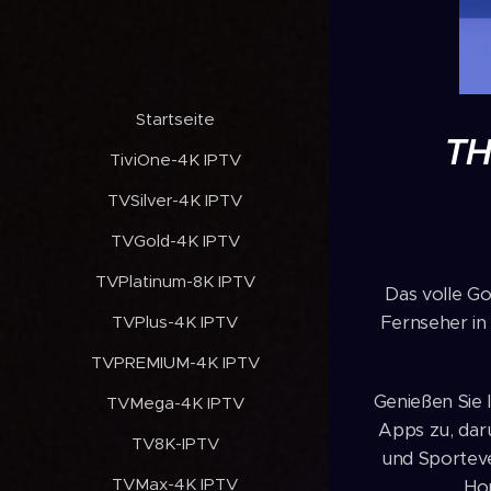
✔️Startseite
T
✔️TiviOne-4K IPTV
✔️TVSilver-4K IPTV
✔️TVGold-4K IPTV
✔️TVPlatinum-8K IPTV
Das volle Go
✔️TVPlus-4K IPTV
Fernseher in
✔️TVPREMIUM-4K IPTV
Genießen Sie 
✔️TVMega-4K IPTV
Apps zu, daru
✔️TV8K-IPTV
und Sporteve
✔️TVMax-4K IPTV
Hom