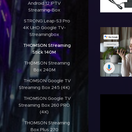
Android 12 IPTV
Streaming-Box
✔️STRONG Leap-S3 Pro
4K UHD Google TV-
Streamingbox
✔️THOMSON Streaming
Stick 140M
✔️THOMSON Streaming
Box 240M
✔️THOMSON Google TV
Streaming Box 245 (4K)
✔️THOMSON Google TV
Streaming Box 260 PRO
(4K)
✔️THOMSON Streaming
Box Plus 270