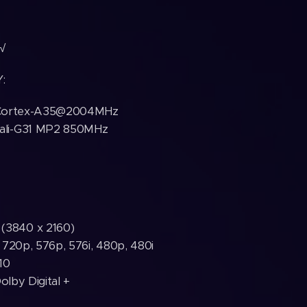
 √
:
 Cortex-A35@2004MHz
Mali-G31 MP2 850MHz
 (3840 x 2160)
 720p, 576p, 576i, 480p, 480i
10
lby Digital +