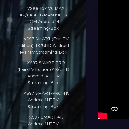
✔️vSeeBox V6 MAX
4K/8K 4GB RAM 64GB
ROM Android 14
Streaming-Box
✔️XS97 SMART (Fair-TV
Edition) 4K/UHD Android
14 IPTV Streaming-Box
✔️XS97 SMART-PRO
(Fair-TV Edition) 4K/UHD
Android 14 IPTV
Streaming-Box
✔️XS97 SMART-PRO 4K
Android 11 IPTV
Streaming-Box
✔️XS97 SMART 4K
Android 11 IPTV