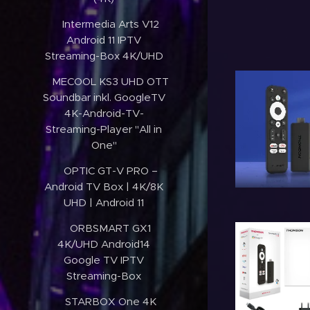
✔️Intermedia Arts V12
Android 11 IPTV
Streaming-Box 4K/UHD
✔️MECOOL KS3 UHD OTT
Soundbar inkl. GoogleTV
4K-Android-TV-
Streaming-Player "All in
One"
✔️OPTIC GT-V PRO –
Android TV Box | 4K/8K
UHD | Android 11
✔️ORBSMART GX1
4K/UHD Android14
Google TV IPTV
Streaming-Box
✔️STARBOX One 4K