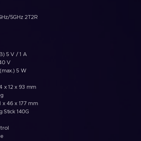
2.4GHz/5GHz 2T2R
) 5 V / 1 A
240 V
(max.) 5 W
4 x 12 x 93 mm
 g
1 x 46 x 177 mm
g Stick 140G
trol
le