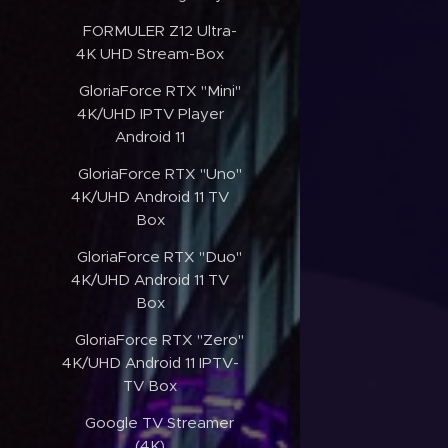
✔️FORMULER Z12 Ultra-
4K UHD Stream-Box
✔️GloriaForce RTX "Mini"
4K/UHD IPTV Player
Android 11
✔️GloriaForce RTX "Uno"
4K/UHD Android 11 TV
Box
✔️GloriaForce RTX "Duo"
4K/UHD Android 11 TV
Box
✔️GloriaForce RTX "Zero"
4K/UHD Android 11 IPTV-
TV Box
✔️Google TV Streamer
(4K)