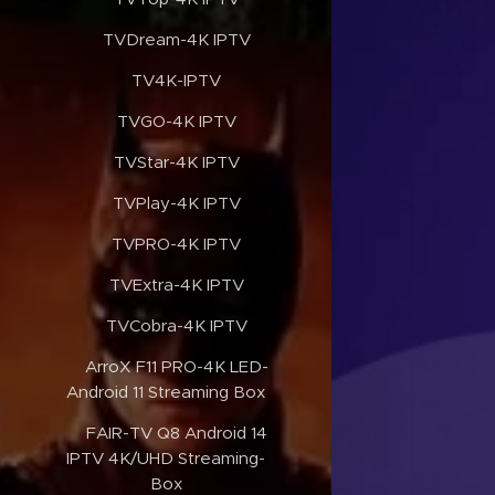
✔️TVDream-4K IPTV
✔️TV4K-IPTV
✔️TVGO-4K IPTV
✔️TVStar-4K IPTV
✔️TVPlay-4K IPTV
✔️TVPRO-4K IPTV
✔️TVExtra-4K IPTV
✔️TVCobra-4K IPTV
✔️ArroX F11 PRO-4K LED-
Android 11 Streaming Box
✔️FAIR-TV Q8 Android 14
IPTV 4K/UHD Streaming-
Box