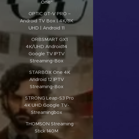
One"
✔️OPTIC GT-V PRO –
Android TV Box | 4K/8K
UHD | Android 11
✔️ORBSMART GX1
4K/UHD Android14
Google TV IPTV
Streaming-Box
✔️STARBOX One 4K
Android 12 IPTV
Streaming-Box
✔️STRONG Leap-S3 Pro
4K UHD Google TV-
Streamingbox
✔️THOMSON Streaming
Stick 140M