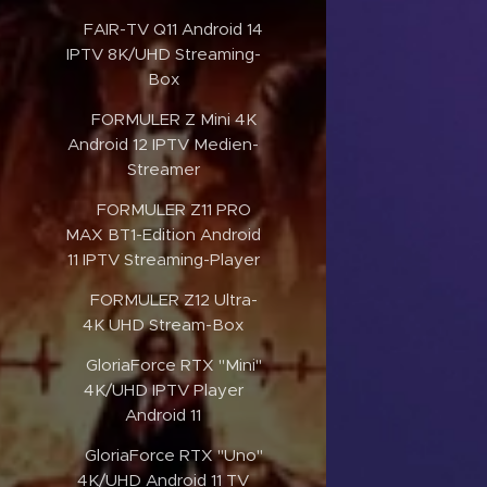
✔️FAIR-TV Q11 Android 14
IPTV 8K/UHD Streaming-
Box
✔️FORMULER Z Mini 4K
Android 12 IPTV Medien-
Streamer
✔️FORMULER Z11 PRO
MAX BT1-Edition Android
11 IPTV Streaming-Player
✔️FORMULER Z12 Ultra-
4K UHD Stream-Box
✔️GloriaForce RTX "Mini"
4K/UHD IPTV Player
Android 11
✔️GloriaForce RTX "Uno"
4K/UHD Android 11 TV