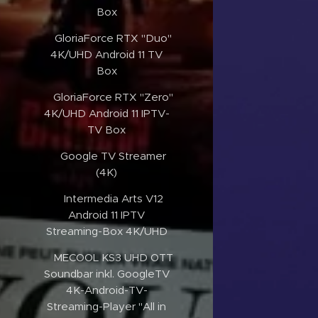
Box
✔️GloriaForce RTX "Duo"
4K/UHD Android 11 TV
Box
✔️GloriaForce RTX "Zero"
4K/UHD Android 11 IPTV-
TV Box
✔️Google TV Streamer
(4K)
✔️Intermedia Arts V12
Android 11 IPTV
Streaming-Box 4K/UHD
✔️MECOOL KS3 UHD OTT
Soundbar inkl. GoogleTV
4K-Android-TV-
Streaming-Player "All in