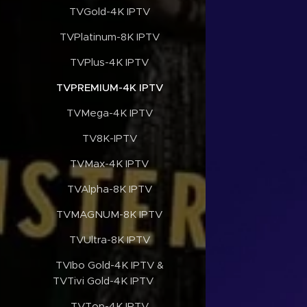
✔️TVGold-4K IPTV
✔️TVPlatinum-8K IPTV
✔️TVPlus-4K IPTV
✔️TVPREMIUM-4K IPTV
✔️TVMega-4K IPTV
✔️TV8K-IPTV
✔️TVMax-4K IPTV
✔️TVAlpha-8K IPTV
✔️TVMAGNUM-8K IPTV
✔️TVUltra-8K IPTV
✔️TVIbo Gold-4K IPTV &
TVTivi Gold-4K IPTV
✔️TVTop-4K IPTV