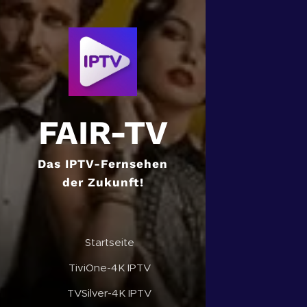
FAIR-TV
Das IPTV-Fernsehen
der Zukunft!
✔️Startseite
✔️TiviOne-4K IPTV
✔️TVSilver-4K IPTV