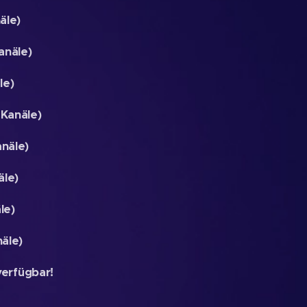
äle)
anäle)
le)
 Kanäle)
näle)
äle)
le)
äle)
verfügbar!