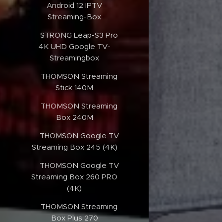
Android 12 IPTV
Streaming-Box
✔️STRONG Leap-S3 Pro
4K UHD Google TV-
Streamingbox
✔️THOMSON Streaming
Stick 140M
✔️THOMSON Streaming
Box 240M
✔️THOMSON Google TV
Streaming Box 245 (4K)
✔️THOMSON Google TV
Streaming Box 260 PRO
(4K)
✔️THOMSON Streaming
Box Plus 270