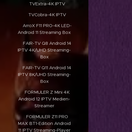
✔️TVExtra-4K IPTV
✔️TVCobra-4K IPTV
✔️ArroX F11 PRO-4K LED-
Android 11 Streaming Box
✔️FAIR-TV Q8 Android 14
IPTV 4K/UHD Streaming-
Box
✔️FAIR-TV Q11 Android 14
IPTV 8K/UHD Streaming-
Box
✔️FORMULER Z Mini 4K
Android 12 IPTV Medien-
Streamer
✔️FORMULER Z11 PRO
MAX BT1-Edition Android
11 IPTV Streaming-Player