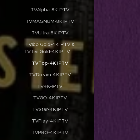
✔️TVAlpha-8K IPTV
✔️TVMAGNUM-8K IPTV
✔️TVUltra-8K IPTV
✔️TVIbo Gold-4K IPTV &
TVTivi Gold-4K IPTV
✔️TVTop-4K IPTV
✔️TVDream-4K IPTV
✔️TV4K-IPTV
✔️TVGO-4K IPTV
✔️TVStar-4K IPTV
✔️TVPlay-4K IPTV
✔️TVPRO-4K IPTV