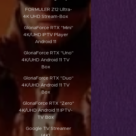
✔️FORMULER Z12 Ultra-
4K UHD Stream-Box
✔️GloriaForce RTX "Mini"
4K/UHD IPTV Player
Android 11
✔️GloriaForce RTX "Uno"
4K/UHD Android 11 TV
Box
✔️GloriaForce RTX "Duo"
4K/UHD Android 11 TV
Box
✔️GloriaForce RTX "Zero"
4K/UHD Android 11 IPTV-
TV Box
✔️Google TV Streamer
(4K)