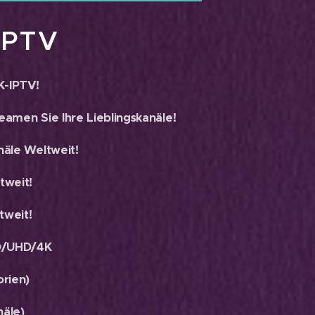
IPTV
K-IPTV!
eamen Sie Ihre Lieblingskanäle!
äle Weltweit!
tweit!
tweit!
D/UHD/4K
rien)
äle)