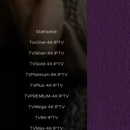
✔️Startseite
✔️TiviOne-4K IPTV
✔️TVSilver-4K IPTV
✔️TVGold-4K IPTV
✔️TVPlatinum-8K IPTV
✔️TVPlus-4K IPTV
✔️TVPREMIUM-4K IPTV
✔️TVMega-4K IPTV
✔️TV8K-IPTV
✔️TVMax-4K IPTV