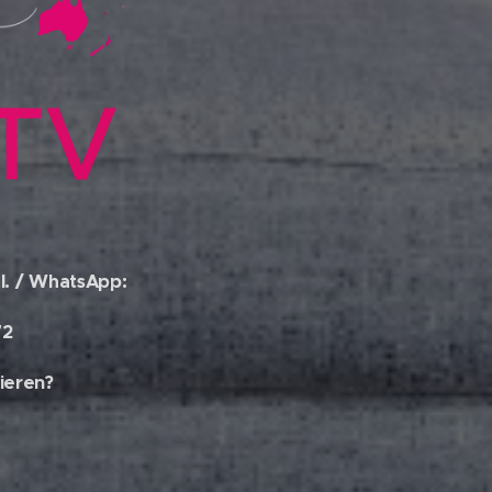
l. / WhatsApp:
72
ieren?