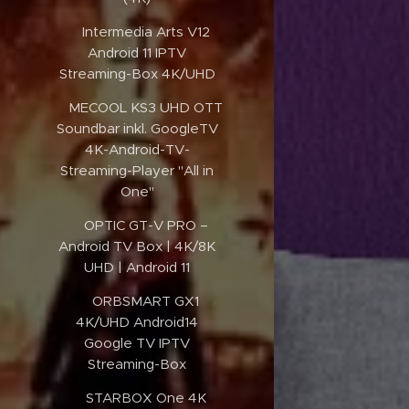
✔️Intermedia Arts V12
Android 11 IPTV
Streaming-Box 4K/UHD
✔️MECOOL KS3 UHD OTT
Soundbar inkl. GoogleTV
4K-Android-TV-
Streaming-Player "All in
One"
✔️OPTIC GT-V PRO –
Android TV Box | 4K/8K
UHD | Android 11
✔️ORBSMART GX1
4K/UHD Android14
Google TV IPTV
Streaming-Box
✔️STARBOX One 4K