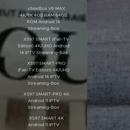
✔️vSeeBox V6 MAX
4K/8K 4GB RAM 64GB
ROM Android 14
Streaming-Box
✔️XS97 SMART (Fair-TV
Edition) 4K/UHD Android
14 IPTV Streaming-Box
✔️XS97 SMART-PRO
(Fair-TV Edition) 4K/UHD
Android 14 IPTV
Streaming-Box
✔️XS97 SMART-PRO 4K
Android 11 IPTV
Streaming-Box
✔️XS97 SMART 4K
Android 11 IPTV